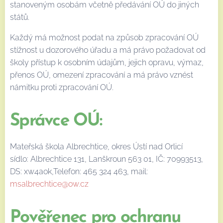
stanoveným osobám včetně předávání OÚ do jiných
států.
Každý má možnost podat na způsob zpracování OÚ
stížnost u dozorového úřadu a má právo požadovat od
školy přístup k osobním údajům, jejich opravu, výmaz,
přenos OÚ, omezení zpracování a má právo vznést
námitku proti zpracování OÚ.
Správce OÚ:
Mateřská škola Albrechtice, okres Ústí nad Orlicí
sídlo: Albrechtice 131, Lanškroun 563 01, IČ: 70993513,
DS: xw4aok,Telefon: 465 324 463, mail:
msalbrechtice@ow.cz
Pověřenec pro ochranu